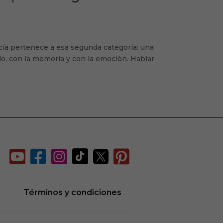
ucía pertenece a esa segunda categoría: una
ído, con la memoria y con la emoción. Hablar






d
Términos y condiciones