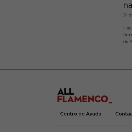
na
31 
Hay 
tier
de A
Centro de Ayuda
Conta