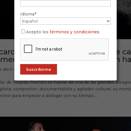
Idioma*
Acepto los
términos y condiciones
cardo Pachón, el productor que cam
amenco y acompañó a Camarón hac
e abril de 2026
ar de Ricardo Pachón es hablar de una de las grandes bisagras
glista, compositor, documentalista y agitador cultural, su nomb
tirse para empezar a dialogar con su tiempo....