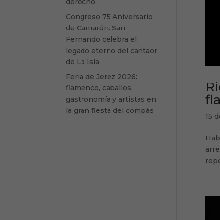
derecho
Congreso 75 Aniversario
de Camarón: San
Fernando celebra el
legado eterno del cantaor
de La Isla
Feria de Jerez 2026:
Ri
flamenco, caballos,
fl
gastronomía y artistas en
la gran fiesta del compás
15 d
Habl
arre
repe