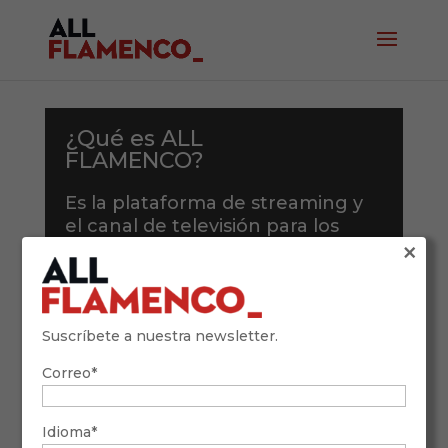
¿Qué es ALL
FLAMENCO?
Es la plataforma de streaming y
el canal de televisión para los
×
aficionados al flamenco. Aquí
podrás disfrutar del mejor
flamenco desde cualquier rincón
del mundo.
Suscríbete a nuestra newsletter.
En ALL FLAMENCO encontrarás
Correo*
un amplio catálogo de
actuaciones, únicas y exclusivas,
de artistas de primer nivel, la
Idioma*