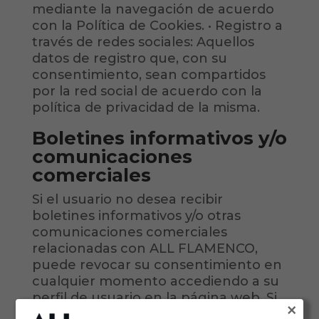
mediante la navegación de acuerdo
con la Política de Cookies. • Registro a
través de redes sociales: Aquellos
datos de registro que, con su
consentimiento, sean compartidos
por la red social de acuerdo con la
política de privacidad de la misma.
Boletines informativos y/o
comunicaciones
comerciales
Si el usuario no desea recibir
boletines informativos y/o otras
comunicaciones comerciales
relacionadas con ALL FLAMENCO,
puede revocar su consentimiento en
cualquier momento accediendo a su
perfil de usuario en la página web. Si
×
el usuario ha seleccionado la casilla