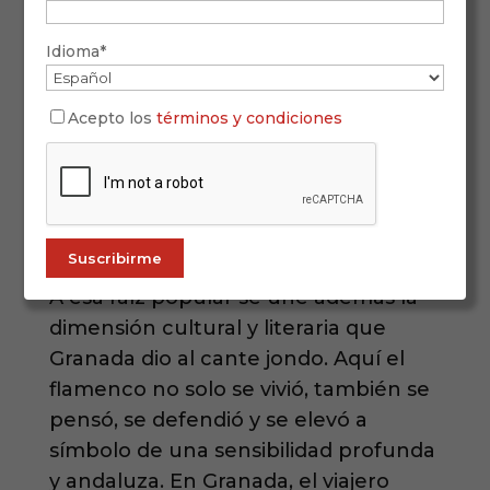
cultural, artística y poética. Granada
ocupa un lugar central en esta
Idioma*
historia por la fuerza simbólica del
Sacromonte
, antiguo barrio gitano, y
Acepto los
términos y condiciones
por la tradición de las
zambras
, que
dotan a la ciudad de una
personalidad flamenca propia e
inconfundible.
A esa raíz popular se une además la
dimensión cultural y literaria que
Granada dio al cante jondo. Aquí el
flamenco no solo se vivió, también se
pensó, se defendió y se elevó a
símbolo de una sensibilidad profunda
y andaluza. En Granada, el viajero