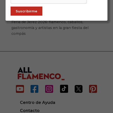
Congreso 75 Aniversario de Camarón: San
Fernando celebra el legado eterno del cantaor de
La Isla
Feria de Jerez 2026: flamenco, caballos,
gastronomía y artistas en la gran fiesta del
compás






Centro de Ayuda
Contacto