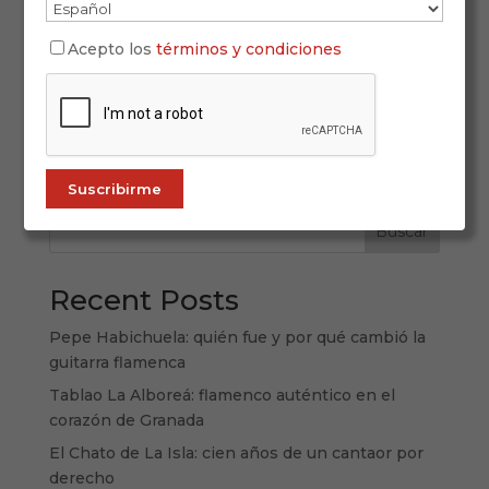
La Semana Santa 2026 en Andalucía se vivirá
Acepto los
términos y condiciones
entre el 29 de marzo y el 5 de abril como una
gran constelación de emociones repartidas por
capitales, pueblos históricos y ciudades medias
donde la Pasión toma formas muy distintas.
Andalucía no ofrece una sola Semana...
Buscar
Recent Posts
Pepe Habichuela: quién fue y por qué cambió la
guitarra flamenca
Tablao La Alboreá: flamenco auténtico en el
corazón de Granada
El Chato de La Isla: cien años de un cantaor por
derecho