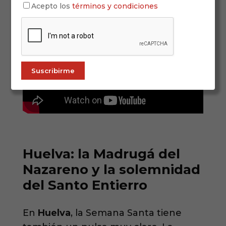
Acepto los
términos y condiciones
Huelva: la Madrugá del
Nazareno y la solemnidad
del Santo Entierro
En
Huelva
, la Semana Santa tiene