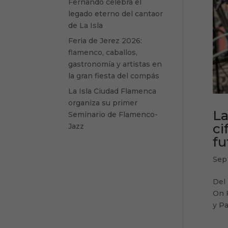
Fernando celebra el
legado eterno del cantaor
de La Isla
Feria de Jerez 2026:
flamenco, caballos,
gastronomía y artistas en
la gran fiesta del compás
La Isla Ciudad Flamenca
organiza su primer
La
Seminario de Flamenco-
ci
Jazz
fu
Sep
Del 
On F
y Pa