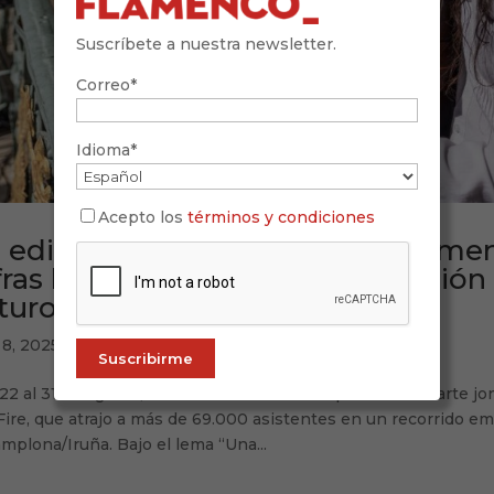
Suscríbete a nuestra newsletter.
Correo*
Idioma*
Acepto los
términos y condiciones
 edición más ambiciosa de Flamen
fras históricas y una programación 
turo
 8, 2025
22 al 31 de agosto, Navarra volvió a ser el epicentro del arte
ire, que atrajo a más de 69.000 asistentes en un recorrido emo
mplona/Iruña. Bajo el lema “Una...