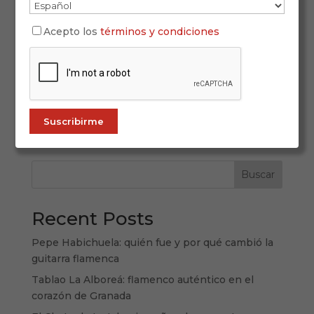
8 de septiembre de 2025
Acepto los
términos y condiciones
Del 22 al 31 de agosto, Navarra volvió a ser el
epicentro del arte jondo con la duodécima
edición de Flamenco On Fire, que atrajo a más de
69.000 asistentes en un recorrido emocional,
creativo y festivo por Viana, Tudela y
Pamplona/Iruña. Bajo el lema “Una...
Buscar
Recent Posts
Pepe Habichuela: quién fue y por qué cambió la
guitarra flamenca
Tablao La Alboreá: flamenco auténtico en el
corazón de Granada