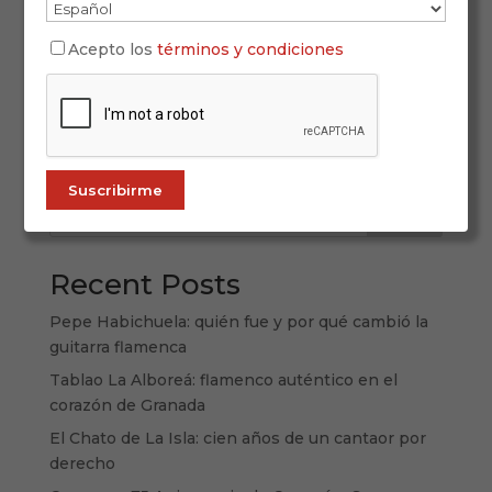
Del 29 de marzo al 5 de abril de 2026, Andalucía
volverá a llenarse de emoción, patrimonio,
Acepto los
términos y condiciones
silencio, música y fervor popular con la
celebración de su Semana Santa. La propia web
oficial de turismo andaluz la presenta como una
experiencia que no se entiende sin la...
Buscar
Recent Posts
Pepe Habichuela: quién fue y por qué cambió la
guitarra flamenca
Tablao La Alboreá: flamenco auténtico en el
corazón de Granada
El Chato de La Isla: cien años de un cantaor por
derecho