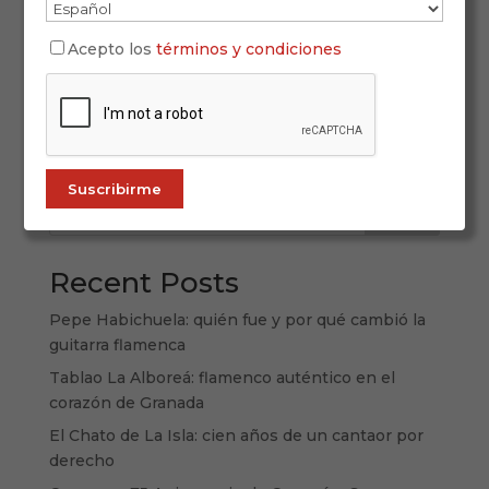
Lo que comenzó como una curiosidad exótica
para algunos japoneses fascinados por lo andaluz
Acepto los
términos y condiciones
se ha convertido, décadas después, en una
historia de pasión, respeto y profunda conexión
emocional. El flamenco en Japón no solo goza de
buena salud: crece, evoluciona y se...
Buscar
Recent Posts
Pepe Habichuela: quién fue y por qué cambió la
guitarra flamenca
Tablao La Alboreá: flamenco auténtico en el
corazón de Granada
El Chato de La Isla: cien años de un cantaor por
derecho