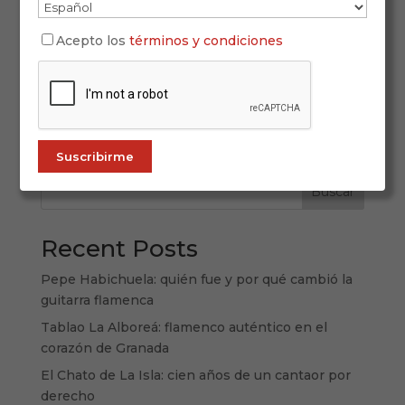
La exposición fotográfica “Guitarristas de La Isla”
Acepto los
términos y condiciones
muestra a 29 guitarristas de San Fernando a
través de la cámara de Juan Antonio Sánchez
Bernal. Desde el 21 de noviembre al 14 enero, la
exposición fotográfica “Guitarristas de La Isla”
estará instalada en la primera...
Buscar
Recent Posts
Pepe Habichuela: quién fue y por qué cambió la
guitarra flamenca
Tablao La Alboreá: flamenco auténtico en el
corazón de Granada
El Chato de La Isla: cien años de un cantaor por
derecho