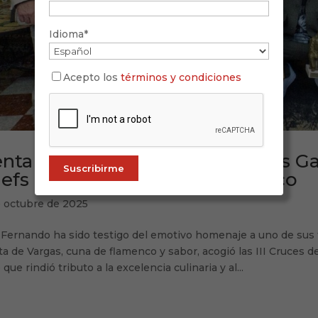
Idioma*
Acepto los
términos y condiciones
nta de Vargas acoge las Cruces G
efs celebran el legado flamenco
e octubre de 2025
 Fernando ha sido testigo del emotivo homenaje a uno de sus
a de Vargas, cuna de flamenco y sabor, acogió las III Cruces d
 que rindió tributo a la excelencia culinaria y al...