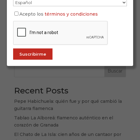
El corazón del flamenco: entender sus palos
Acepto los
términos y condiciones
Hablar de “palos flamencos” es hablar de la
esencia misma del flamenco. Cada palo (o estilo)
tiene su carácter, su historia, su estructura y su
emoción propia. Aprender a reconocerlos es
abrir una puerta al mundo...
Buscar
Recent Posts
Pepe Habichuela: quién fue y por qué cambió la
guitarra flamenca
Tablao La Alboreá: flamenco auténtico en el
corazón de Granada
El Chato de La Isla: cien años de un cantaor por