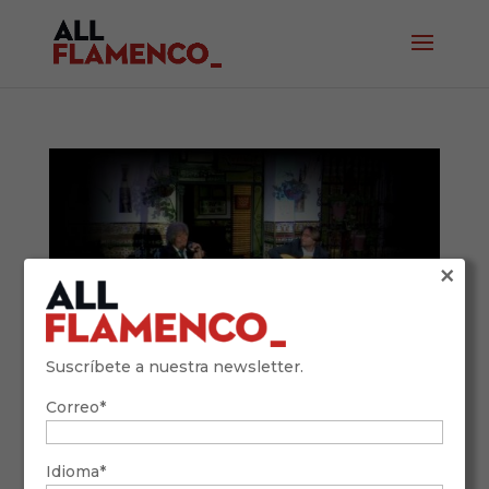
×
Suscríbete a nuestra newsletter.
Correo*
Guía para no expertos: cómo reconocer los
principales palos flamencos (con ejemplos
y comparaciones)
Idioma*
25 de enero de 2026