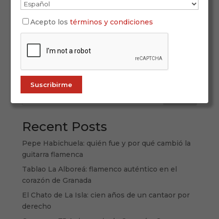
La moda flamenca vuelve a convertir a Sevilla en
epicentro cultural con una nueva edición de
Acepto los
términos y condiciones
SIMOF. Del 29 de enero al 1 de febrero de 2026,
el Salón Internacional de la Moda Flamenca
reunirá a diseñadores, artesanos, modelos,
artistas y amantes del flamenco en una...
Buscar
Recent Posts
Pepe Habichuela: quién fue y por qué cambió la
guitarra flamenca
Tablao La Alboreá: flamenco auténtico en el
corazón de Granada
El Chato de La Isla: cien años de un cantaor por
derecho