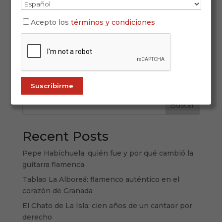
El flamenco tiene raíces profundas y ramificadas.
Acepto los
términos y condiciones
Pero hay nombres que lo atraviesan todo, como
un compás eterno. Paco de Lucía es uno de ellos.
Su arte y su figura no solo marcaron una época,
sino que siguen guiando a generaciones. En su
ciudad natal, Algeciras, un...
Buscar
Recent Posts
Pepe Habichuela: quién fue y por qué cambió la
guitarra flamenca
Tablao La Alboreá: flamenco auténtico en el
corazón de Granada
El Chato de La Isla: cien años de un cantaor por
derecho