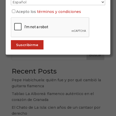
La Semana Santa 2026 en Andalucía se vivirá
Acepto los
términos y condiciones
entre el 29 de marzo y el 5 de abril como una
gran constelación de emociones repartidas por
capitales, pueblos históricos y ciudades medias
donde la Pasión toma formas muy distintas.
Andalucía no ofrece una sola Semana...
Buscar
Recent Posts
Pepe Habichuela: quién fue y por qué cambió la
guitarra flamenca
Tablao La Alboreá: flamenco auténtico en el
corazón de Granada
El Chato de La Isla: cien años de un cantaor por
derecho