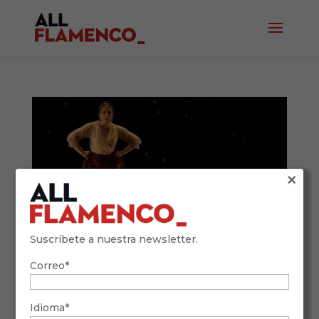
×
Suscríbete a nuestra newsletter.
Correo*
Guía completa del baile por bulerías:
historia, compás y figuras clave
13 de enero de 2026
Idioma*