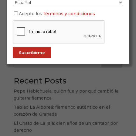
El alma festiva del flamenco: baile por bulerías
Pocas manifestaciones del flamenco transmiten
Acepto los
términos y condiciones
tanta vida, chispa y espontaneidad como el baile
por bulerías. Este palo jondo, nacido del pulso
popular y el ingenio rítmico, representa una
forma de arte total: fusión de...
Buscar
Recent Posts
Pepe Habichuela: quién fue y por qué cambió la
guitarra flamenca
Tablao La Alboreá: flamenco auténtico en el
corazón de Granada
El Chato de La Isla: cien años de un cantaor por
derecho