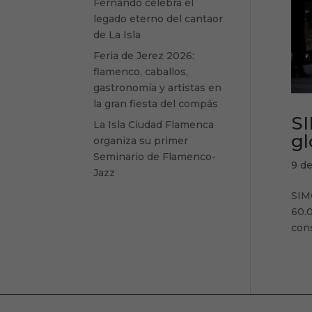
Fernando celebra el
legado eterno del cantaor
de La Isla
Feria de Jerez 2026:
flamenco, caballos,
gastronomía y artistas en
la gran fiesta del compás
SI
La Isla Ciudad Flamenca
gl
organiza su primer
Seminario de Flamenco-
9 d
Jazz
SIM
60.0
cons