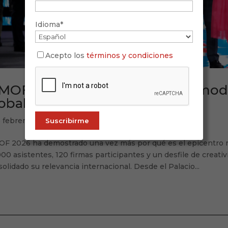
Idioma*
Acepto los
términos y condiciones
MOF 2026: Tradición, futuro y mo
obal
e febrero de 2026
OF 2026 ha demostrado una vez más por qué es el epicentro 
00 asistentes, 120 firmas participantes y un desfile de creativi
olidado su relevancia internacional. Desde el Palacio...