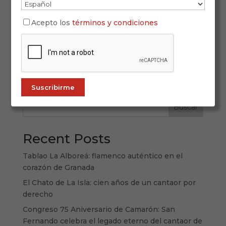
El flamenco se siente con el alma, pero también
Acepto los
términos y condiciones
se saborea. La fusión entre el arte jondo y la
gastronomía local se ha convertido en una
experiencia imprescindible para quienes desean
vivir España desde sus pasiones más profundas.
En este artículo, te ofrecemos una...
Buscar
Recent Posts
Tablao La Alboreá: flamenco auténtico en el
corazón de Granada
El Chato de La Isla: cien años de un cantaor por
derecho
Congreso 75 Aniversario de Camarón: San
Fernando celebra el legado eterno del cantaor de