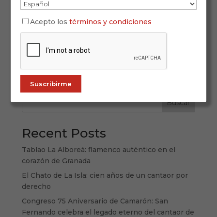
El flamenco se siente con el alma, pero también
Acepto los
términos y condiciones
se saborea. La fusión entre el arte jondo y la
gastronomía local se ha convertido en una
experiencia imprescindible para quienes desean
vivir España desde sus pasiones más profundas.
En este artículo, te ofrecemos una...
Buscar
Recent Posts
Tablao La Alboreá: flamenco auténtico en el
corazón de Granada
El Chato de La Isla: cien años de un cantaor por
derecho
Congreso 75 Aniversario de Camarón: San
Fernando celebra el legado eterno del cantaor de