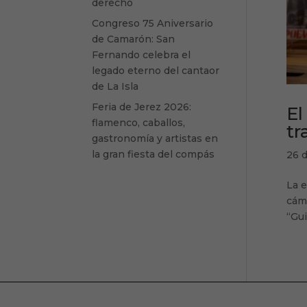
derecho
Congreso 75 Aniversario
de Camarón: San
Fernando celebra el
legado eterno del cantaor
de La Isla
Feria de Jerez 2026:
El
flamenco, caballos,
tr
gastronomía y artistas en
la gran fiesta del compás
26 
La e
cáma
“Gui