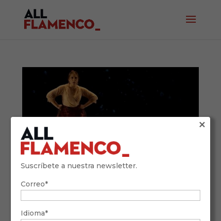
×
Suscríbete a nuestra newsletter.
Correo*
Guía completa del baile por bulerías:
historia, compás y figuras clave
Ene 13, 2026
Idioma*