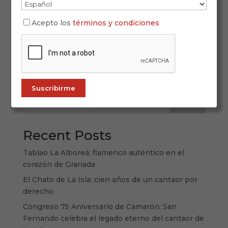
El alma festiva del flamenco: baile por bulerías
Pocas manifestaciones del flamenco transmiten
Acepto los
términos y condiciones
tanta vida, chispa y espontaneidad como el baile
por bulerías. Este palo jondo, nacido del pulso
popular y el ingenio rítmico, representa una
forma de arte total: fusión de...
Buscar
Recent Posts
Tablao La Alboreá: flamenco auténtico en el
corazón de Granada
El Chato de La Isla: cien años de un cantaor por
derecho
Congreso 75 Aniversario de Camarón: San
Fernando celebra el legado eterno del cantaor de