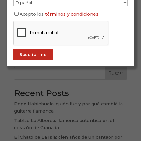
San Fernando, la Isla de Camarón, consolida con
Acepto los
términos y condiciones
este festival su papel como epicentro veraniego
del flamenco, con 42 días de programación,
grandes figuras y un marcado carácter social La
Isla Ciudad Flamenca ha celebrado su décima
edición y lo ha hecho a lo grande:...
Buscar
Recent Posts
Pepe Habichuela: quién fue y por qué cambió la
guitarra flamenca
Tablao La Alboreá: flamenco auténtico en el
corazón de Granada
El Chato de La Isla: cien años de un cantaor por