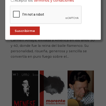
Acepto los
términos y condiciones
Carmen Amaya: de la miseria a Hollywood
6 de marzo de 2026
VER DOCUMENTAL Con permiso de Rocío
Jurado, “la más grande” bien podría ser la bailaora
Carmen Amaya, exiliada a América en los años 30
y 40, donde fue la reina del baile flamenco. Su
personalidad, risueña, generosa y sencilla se
convertía en puro fuego sobre el...