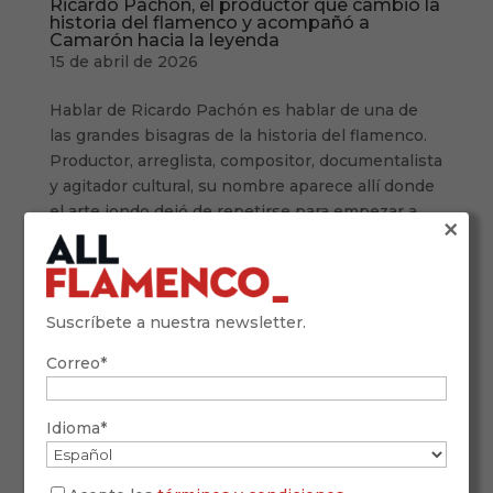
Ricardo Pachón, el productor que cambió la
historia del flamenco y acompañó a
Camarón hacia la leyenda
15 de abril de 2026
Hablar de Ricardo Pachón es hablar de una de
las grandes bisagras de la historia del flamenco.
Productor, arreglista, compositor, documentalista
y agitador cultural, su nombre aparece allí donde
el arte jondo dejó de repetirse para empezar a
×
dialogar con su tiempo....
Suscríbete a nuestra newsletter.
Correo*
Idioma*