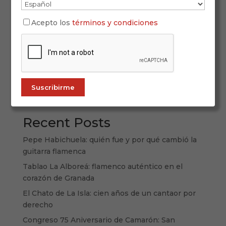
andaluza En ALL FLAMENCO, la Navidad no se
vive: se siente. Desde todos los rincones de
Acepto los
términos y condiciones
Andalucía, te traemos lo mejor del espíritu
navideño jondo con una programación única que
celebra nuestras raíces, nuestra música y...
Buscar
Recent Posts
Pepe Habichuela: quién fue y por qué cambió la
guitarra flamenca
Tablao La Alboreá: flamenco auténtico en el
corazón de Granada
El Chato de La Isla: cien años de un cantaor por
derecho
Congreso 75 Aniversario de Camarón: San