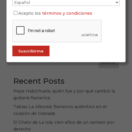
Ferias de Andalucía 2026: cuando la fiesta
Acepto los
términos y condiciones
también cuenta la identidad de una tierra Hablar
de Andalucía es hablar de una forma de vivir la
calle, de entender la música como encuentro y
de convertir el calendario en una sucesión de
momentos compartidos. Las ferias...
Buscar
Recent Posts
Pepe Habichuela: quién fue y por qué cambió la
guitarra flamenca
Tablao La Alboreá: flamenco auténtico en el
corazón de Granada
El Chato de La Isla: cien años de un cantaor por
derecho