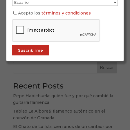
La ciudad de Mérida vuelve a colocarse en el
Acepto los
términos y condiciones
epicentro del arte jondo con la llegada de la
cuarta edición del Festival Guitarra Flamenco, una
cita que cada otoño reúne a los mejores
exponentes del toque, el cante y el baile
flamenco. Del 16 al 20 de octubre, distintos...
Buscar
Recent Posts
Pepe Habichuela: quién fue y por qué cambió la
guitarra flamenca
Tablao La Alboreá: flamenco auténtico en el
corazón de Granada
El Chato de La Isla: cien años de un cantaor por