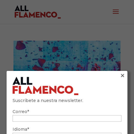
×
Suscríbete a nuestra newsletter.
Correo*
Mérida suena a flamenco: comienza el IV
Festival Guitarra Flamenco
Idioma*
16 de octubre de 2025