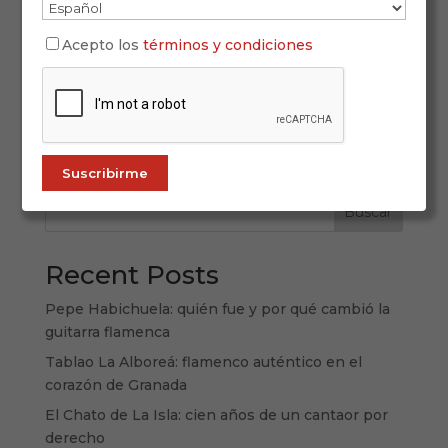
Ferias de Andalucía 2026: cuando la fiesta
Acepto los
términos y condiciones
también cuenta la identidad de una tierra Hablar
de Andalucía es hablar de una forma de vivir la
calle, de entender la música como encuentro y
de convertir el calendario en una sucesión de
momentos compartidos. Las ferias...
Buscar
Recent Posts
Pepe Habichuela: quién fue y por qué cambió la
guitarra flamenca
Tablao La Alboreá: flamenco auténtico en el
corazón de Granada
El Chato de La Isla: cien años de un cantaor por
derecho