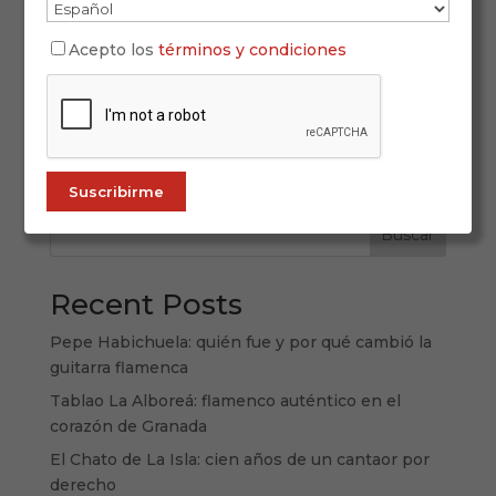
Descubre el Festival de Jerez 2026 (30ª edición):
Acepto los
términos y condiciones
fechas, sedes y programación completa día a día
del 20 de febrero al 7 de marzo, con
recomendaciones, claves de cada jornada y guía
práctica para disfrutarlo al máximo. Jerez, cuando
el flamenco se vuelve ciudad Hay...
Buscar
Recent Posts
Pepe Habichuela: quién fue y por qué cambió la
guitarra flamenca
Tablao La Alboreá: flamenco auténtico en el
corazón de Granada
El Chato de La Isla: cien años de un cantaor por
derecho