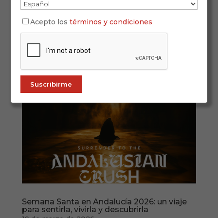
Hay lugares que se visitan. Y hay lugares que se
escuchan. Andalucía pertenece a esa segunda
Acepto los
términos y condiciones
categoría: una tierra que no solo se recorre con la
mirada, sino también con el oído, con la memoria
y con la emoción. Hablar de Andalucía es hablar
de una cultura donde el...
Semana Santa en Andalucía 2026: un viaje
para sentirla, vivirla y descubrirla