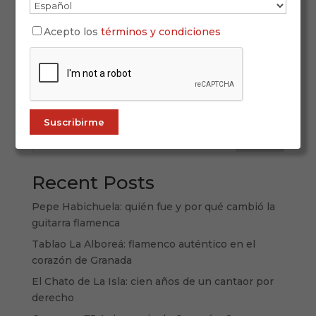
Si te apetece un “viaje de sofá” por el flamenco —
del cante más comprometido a la guitarra que
Acepto los
términos y condiciones
abrió el mundo, del tablao visto por dentro a
historias donde el flamenco se relaciona con
otras artes— aquí tienes una selección perfecta
para este mes. En ALL FLAMENCO...
Buscar
Recent Posts
Pepe Habichuela: quién fue y por qué cambió la
guitarra flamenca
Tablao La Alboreá: flamenco auténtico en el
corazón de Granada
El Chato de La Isla: cien años de un cantaor por
derecho