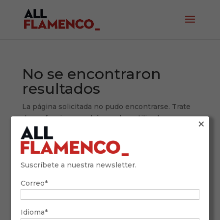
No se encontraron
resultados
La página solicitada no pudo encontrarse. Trate
de perfeccionar su búsqueda o utilice la
×
navegación para localizar la entrada.
Buscar
Suscríbete a nuestra newsletter.
Recent Posts
Correo*
Pepe Habichuela: quién fue y por qué cambió la
guitarra flamenca
Idioma*
Tablao La Alboreá: flamenco auténtico en el