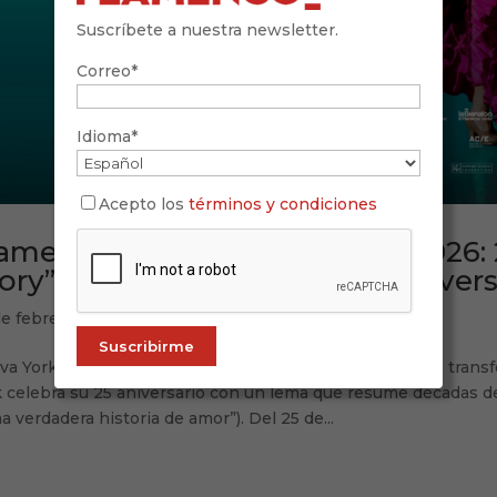
Suscríbete a nuestra newsletter.
Correo*
Idioma*
Acepto los
términos y condiciones
amenco Festival Nueva York 2026: 
ory”, programa y claves del anivers
de febrero de 2026
a York no “recibe” flamenco: lo conversa, lo provoca, lo tran
 celebra su 25 aniversario con un lema que resume décadas de 
a verdadera historia de amor”). Del 25 de...