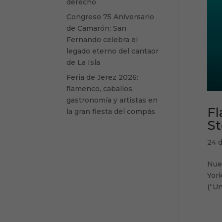
derecho
Congreso 75 Aniversario
de Camarón: San
Fernando celebra el
legado eterno del cantaor
de La Isla
Feria de Jerez 2026:
flamenco, caballos,
gastronomía y artistas en
Fl
la gran fiesta del compás
St
24 
Nuev
York
(“Un