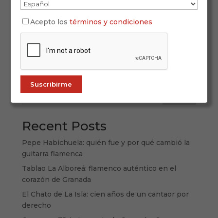
Con motivo del 8 de marzo, Día Internacional de
la Mujer, en ALL FLAMENCO rendimos homenaje
Acepto los
términos y condiciones
a las mujeres que han construido la historia del
arte jondo. La historia de la mujer en el flamenco
es una historia de talento, resistencia y
transformación. Porque aunque el...
Buscar
Recent Posts
Pepe Habichuela: quién fue y por qué cambió la
guitarra flamenca
Tablao La Alboreá: flamenco auténtico en el
corazón de Granada
El Chato de La Isla: cien años de un cantaor por
derecho