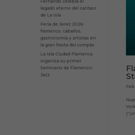
Fernando celebra el
legado eterno del cantaor
de La Isla
Feria de Jerez 2026:
flamenco, caballos,
gastronomía y artistas en
la gran fiesta del compás
La Isla Ciudad Flamenca
organiza su primer
Fl
Seminario de Flamenco-
St
Jazz
Feb
Nuev
York
(“Un