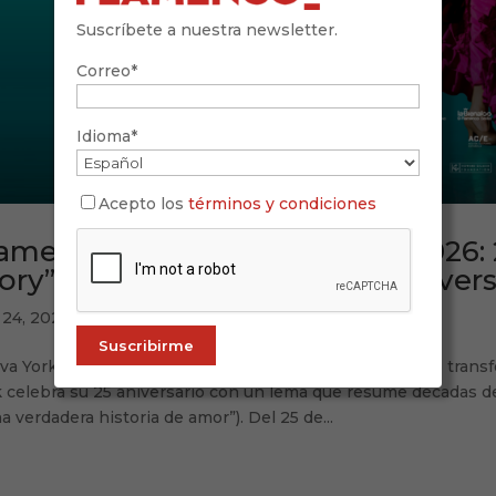
Suscríbete a nuestra newsletter.
Correo*
Idioma*
Acepto los
términos y condiciones
amenco Festival Nueva York 2026: 
ory”, programa y claves del anivers
 24, 2026
a York no “recibe” flamenco: lo conversa, lo provoca, lo tran
 celebra su 25 aniversario con un lema que resume décadas de 
a verdadera historia de amor”). Del 25 de...