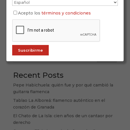
Una guía definitiva sobre uno de los estilos más
queridos del folclore flamenco Las sevillanas son
Acepto los
términos y condiciones
mucho más que una forma de baile popular. Son
expresión, identidad, fiesta y sentimiento. Con
sus compases alegres y su estructura musical
clara, han traspasado...
Buscar
Recent Posts
Pepe Habichuela: quién fue y por qué cambió la
guitarra flamenca
Tablao La Alboreá: flamenco auténtico en el
corazón de Granada
El Chato de La Isla: cien años de un cantaor por
derecho