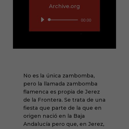
Archive.org
Reproductor
00:00
de
audio
No es la única zambomba,
pero la llamada zambomba
flamenca es propia de Jerez
de la Frontera. Se trata de una
fiesta que parte de la que en
origen nació en la Baja
Andalucía pero que, en Jerez,