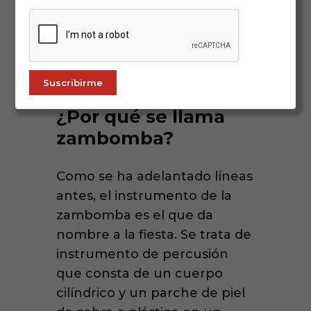
¿Por qué se llama
zambomba?
Como se ha adelantado líneas
antes, el instrumento de la
zambomba es el que da
nombre a la fiesta. Se trata de
instrumento de percusión
que consta de un cuerpo
cilíndrico y un parche de piel