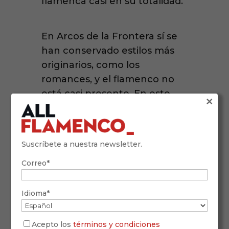
flamenca casi en su totalidad.
En Arcos de la Frontera sí se
han conservado estilos más
originarios, como los
romances, y el flamenco no
está casi presente. En este
×
vídeo se explican estas
diferencias.
Suscríbete a nuestra newsletter.
Correo*
Idioma*
Acepto los
términos y condiciones