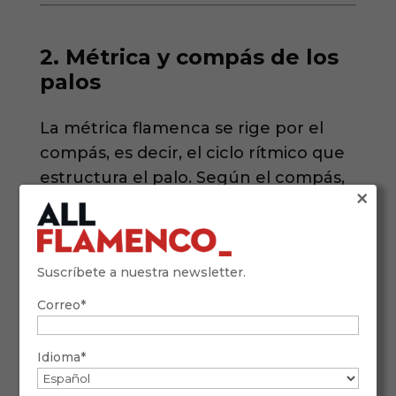
2. Métrica y compás de los
palos
La métrica flamenca se rige por el
compás, es decir, el ciclo rítmico que
estructura el palo. Según el compás,
×
los palos se clasifican en:
Compás binario o 4/4:
Tangos,
Suscríbete a nuestra newsletter.
Tientos, Fandangos
Correo*
Compás ternario o 3/4:
Sevillanas,
Farruca
Idioma*
Compás de amalgama (12
tiempos):
Soleá, Alegrías,