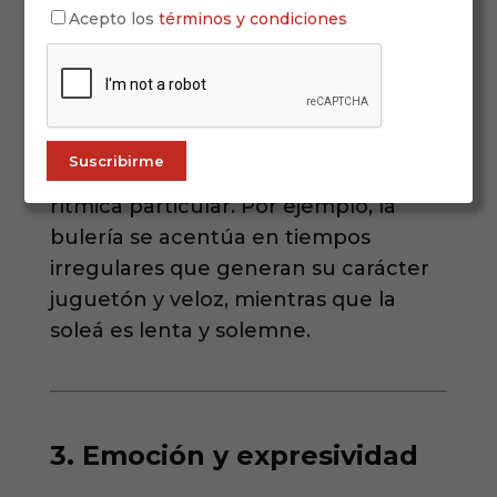
Buleréas, Cantiñas
Acepto los
términos y condiciones
Palos libres (sin compás fijo):
Toná, Saeta, Martinetes
Cada palo tiene una acentuación
rítmica particular. Por ejemplo, la
bulería se acentúa en tiempos
irregulares que generan su carácter
juguetón y veloz, mientras que la
soleá es lenta y solemne.
3. Emoción y expresividad