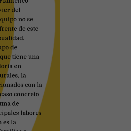
e Flamenco
ier del
quipo no se
frente de este
sualidad.
upo de
 que tiene una
toria en
urales, la
cionados con la
 caso concreto
 una de
cipales labores
 es la