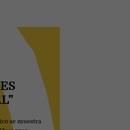
 ES
L”
rico se muestra