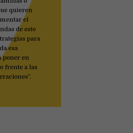
familias o
que quieren
omentar el
endas de este
strategias para
da esa
a poner en
o frente a las
eraciones”.