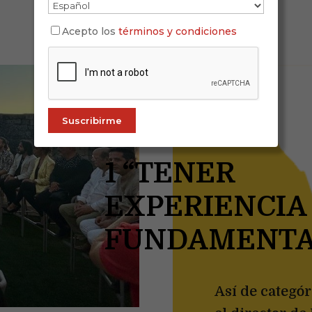
Acepto los
términos y condiciones
1 “TENER
EXPERIENCIA
FUNDAMENTA
Así de categó