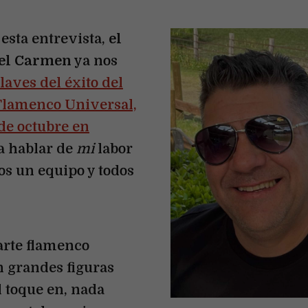
sta entrevista,
el
del Carmen
ya nos
claves del éxito del
 Flamenco Universal,
de octubre en
a hablar de
mi
labor
os un equipo y todos
arte flamenco
n grandes figuras
el toque en, nada