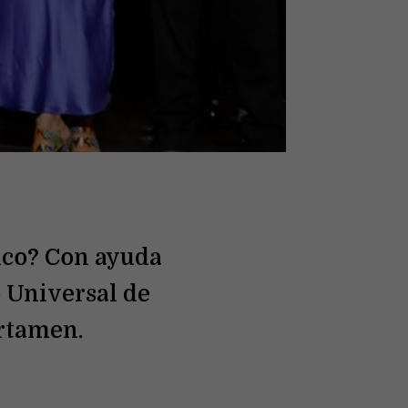
enco? Con ayuda
o Universal de
rtamen.