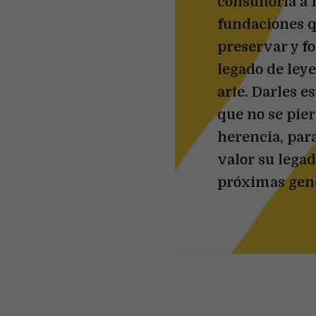
consultoría a 
fundaciones 
preservar y f
legado de ley
arte. Darles e
que no se pier
herencia, par
valor su legad
próximas gen