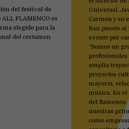
el director d
ión del festival de
Universal. Jav
ue ALL FLAMENCO es
Carmen y su e
orma elegido para la
han puesto al 
onal del certamen.
evento por ca
“Somos un gr
profesionales
amplia trayec
proyectos cult
mayoría, rela
música. En el
del flamenco,
nuestras prin
como empresa