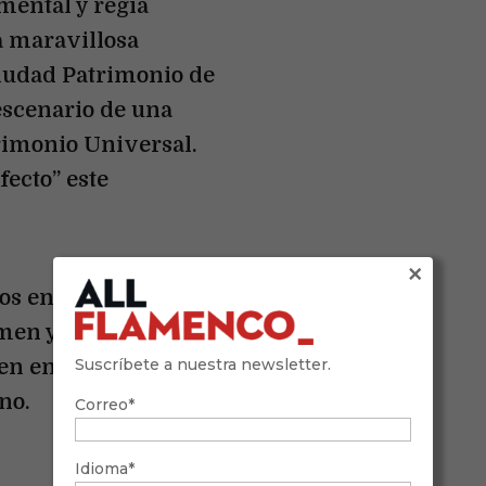
ental y regia
a maravillosa
ciudad Patrimonio de
escenario de una
imonio Universal.
fecto” este
×
s en los entresijos
tamen y conocemos
yen en que un
Suscríbete a nuestra newsletter.
no.
Correo*
Idioma*