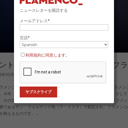
ニュースレターを購読する
メールアドレス*
言語*
利用規約に同意します。
ントニオ・カナーレス、第13回『フ
25年10月6日
ラメンコの伝説（Leyenda del Flamenco）』は、国際的なフ
。今年、ベンタ・デ・バルガス、フラメンコ・デ・ラ・イスラ、そして
、その功績を称え、舞踊家アントニオ・カナーレスを第13回『フラメン
郷であるサン・フェルナンド島（ラ・イスラ）で創設され、フラメンコ
を称えるものです。...