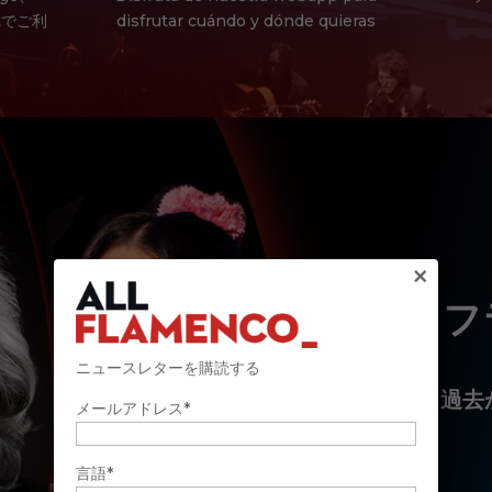
ltでご利
disfrutar cuándo y dónde quieras
×
フ
ニュースレターを購読する
過去
メールアドレス*
言語*