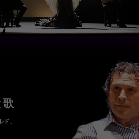
と歌
ルド、