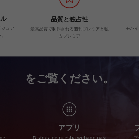
トル
品質と独占性
ビジュア
モバイ
最高品質で制作される週刊プレミアと独
い。
占プレミア
をご覧ください。
アプリ
ge、
Disfruta de nuestra webapp para
プ