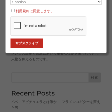
『フラメンコの伝説（Leyenda del Flamenco）』
利用規約に同意します。
は、国際的なフラメンコ界における最も権威ある賞のひ
とつとなっています。今年、ベンタ・デ・バルガス、フ
ラメンコ・デ・ラ・イスラ、そしてレヴィスタ・ラ・フ
ラグアによって構成される組織は、その功績を称え、舞
踊家アントニオ・カナーレスを第13回『フラメンコの伝
説』に選出しました。 この賞は、カマロンの故郷である
サン・フェルナンド島（ラ・イスラ）で創設され、フラ
メンコの歴史と普及において重要な役割を果たしてきた
人物を称えるものです。...
検索
Recent Posts
ペペ・アビチュエラとは誰か──フラメンコギターを変え
た男