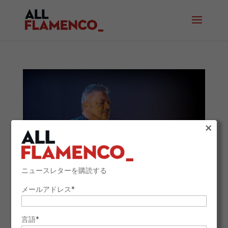
×
ニュースレターを購読する
メールアドレス*
アントニオ・カナーレス、第13回『フラメンコの
伝説』に選出
言語*
2025年10月6日