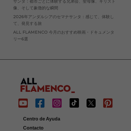
サンタ：都市ごとに体験する兄弟会、聖母像、キリスト
像、そして象徴的な瞬間
2026年アンダルシアのセマナサンタ：感じて、体験し
て、発見する旅
ALL FLAMENCO 今月のおすすめ映画・ドキュメンタ
リー6選






Centro de Ayuda
Contacto