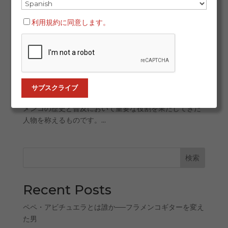
『フラメンコの伝説（Leyenda del Flamenco）』
利用規約に同意します。
は、国際的なフラメンコ界における最も権威ある賞のひ
とつとなっています。今年、ベンタ・デ・バルガス、フ
ラメンコ・デ・ラ・イスラ、そしてレヴィスタ・ラ・フ
ラグアによって構成される組織は、その功績を称え、舞
踊家アントニオ・カナーレスを第13回『フラメンコの伝
説』に選出しました。 この賞は、カマロンの故郷である
サン・フェルナンド島（ラ・イスラ）で創設され、フラ
メンコの歴史と普及において重要な役割を果たしてきた
人物を称えるものです。...
検索
Recent Posts
ペペ・アビチュエラとは誰か──フラメンコギターを変え
た男