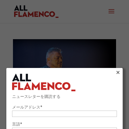
×
ニュースレターを購読する
メールアドレス*
アントニオ・カナーレス、第13回『フラメンコの
伝説』に選出
言語*
2025年10月6日