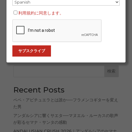
フラメンコ舞踊は単なる踊りではありません。それは魂
の言葉であり、多様な文化の融合から、民衆の苦しみと
利用規約に同意します。
喜びから、そしてアンダルシアの大地とその深いコント
ラストから生まれました。その歴史は、周縁から始ま
り、世界の舞台を魅了するまでに至った生きた表現の物
語です。今日では、ALL FLAMENCOのようなプラット
フォームで、その多彩な表現が世界中に発信されていま
す。 1. フラメンコ舞踊の深いルーツ...
検索
Recent Posts
ペペ・アビチュエラとは誰か──フラメンコギターを変え
た男
アンダルシアに響くサエタ──マヌエル・ルーカスの歌声
が彩るセマナ・サンタの感動
ANDALUSIAN CRUSH 2026｜アンダルシアのセマナ