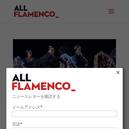
×
ニュースレターを購読する
メールアドレス*
フラメンコ舞踊の起源：情熱と抵抗、そして生き
た芸術の物語
2025年11月3日
言語*