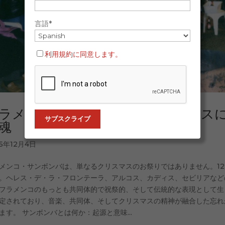
言語*
利用規約に同意します。
ラメンコ・サンボンバ：クリスマス
魂
25年12月4日
メンコ・サンボンバは、単なるクリスマスのお祭りではありません。1
。ヘレス・デ・ラ・フロンテーラ、アルコス、カディス、セビリアなど
フラメンコのもっとも共同体的で祝祭的、そして伝統的な表現として生
定されており、音楽、共同体、そしてクリスマスの精神が融合した忘れ
ます。 サンボンバとは何か：起源と意味...