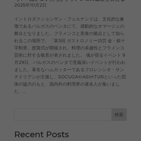
2025年10月2日
イントロダクションサン・フェルナンドは、文化的な象
徴であるバルガスのベンタにて、感動的なオマージュの
舞台となりました。フラメンコと美食の拠点として知ら
れるこの場所で、「第3回 ガストロノミー功労 金・銀十
字勲章」授賞式が開催され、料理の卓越性とフラメンコ
芸術に対する敬意が表されました。 魂が宿るイベント 9
月29日、バルガスのベンタで意義深いイベントが行われ
ました。著名なハムカッターであるフロレンシオ・サン
チドリアンが主催し、SOCUGAやASIHTURといった団
体の協力のもと、国内外の料理界の著名人が集いまし
た。...
検索
Recent Posts