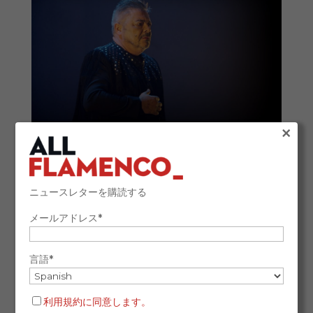
×
アントニオ・カナーレス、第13回『フラメンコの
伝説』に選出
2025年10月6日
ニュースレターを購読する
『フラメンコの伝説（Leyenda del Flamenco）』
メールアドレス*
は、国際的なフラメンコ界における最も権威ある賞のひ
とつとなっています。今年、ベンタ・デ・バルガス、フ
言語*
ラメンコ・デ・ラ・イスラ、そしてレヴィスタ・ラ・フ
ラグアによって構成される組織は、その功績を称え、舞
踊家アントニオ・カナーレスを第13回『フラメンコの伝
利用規約に同意します。
説』に選出しました。 この賞は、カマロンの故郷である