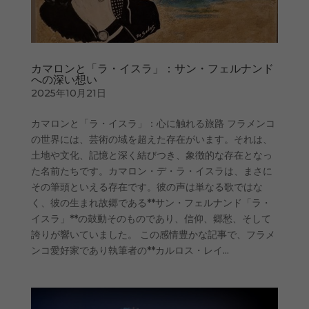
カマロンと「ラ・イスラ」：サン・フェルナンド
への深い想い
2025年10月21日
カマロンと「ラ・イスラ」：心に触れる旅路 フラメンコ
の世界には、芸術の域を超えた存在がいます。それは、
土地や文化、記憶と深く結びつき、象徴的な存在となっ
た名前たちです。カマロン・デ・ラ・イスラは、まさに
その筆頭といえる存在です。彼の声は単なる歌ではな
く、彼の生まれ故郷である**サン・フェルナンド「ラ・
イスラ」**の鼓動そのものであり、信仰、郷愁、そして
誇りが響いていました。 この感情豊かな記事で、フラメ
ンコ愛好家であり執筆者の**カルロス・レイ...