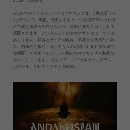
2026年3月24日
2026年のアンダルシアのセマナサンタは、3月29日から
4月5日まで、州都、歴史ある町々、中規模都市のそれぞ
れで異なる表情を見せながら、感動に満ちた日々として
展開されます。アンダルシアのセマナサンタは一つでは
ありません。静寂とサエタの世界、群衆と深夜行列の熱
気、内省的な祈り、そして人々の記憶に刻まれる伝説的
な瞬間。そのすべてが、この地のセマナサンタを特別な
ものにしています。 セビリア：マドゥルガー、グラン・
ポデール、そしてトリアナの感動...