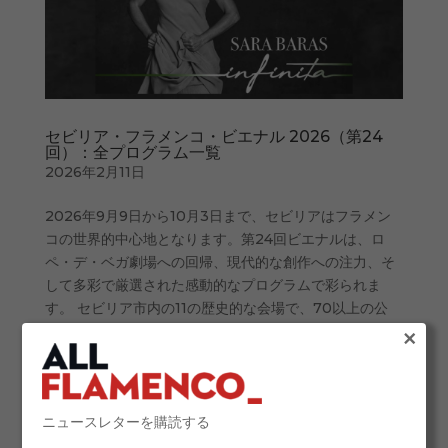
セビリア・フラメンコ・ビエナル 2026（第24
回）：全プログラム一覧
2026年2月11日
2026年9月9日から10月3日まで、セビリアはフラメン
コの世界的中心地となります。第24回ビエナルは、ロ
ペ・デ・ベガ劇場への回帰、現代的な創作への注力、そ
して多彩で厳選された感動的なプログラムで彩られま
す。 セビリア市内の11の歴史的な会場で、70以上の公
×
演、52の新作、22の世界初演が予定されており、歌、踊
り、ギターの一流アーティストが登場します。バロック
教会での親密なリサイタルから、マエストランサ劇場で
の壮大なガラ公演、カイシャフォーラムでの家族向けイ
ニュースレターを購読する
ベントまで、すべての観客に向けて多彩な演目が用意さ
れています。...