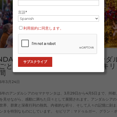
言語*
利用規約に同意します。
NDALUSIAN CRUSH 2026｜
ごとに体験する兄弟会、聖母像、キリ
間
26年3月24日
26年のアンダルシアのセマナサンタは、3月29日から4月5日まで、州
を見せながら、感動に満ちた日々として展開されます。アンダルシアの
世界、群衆と深夜行列の熱気、内省的な祈り、そして人々の記憶に刻ま
ンタを特別なものにしています。 セビリア：マドゥルガー、グラン・ポデ