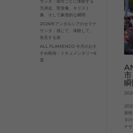
サンタ：都市ごとに体験する
兄弟会、聖母像、キリスト
像、そして象徴的な瞬間
2026年アンダルシアのセマナ
サンタ：感じて、体験して、
発見する旅
ALL FLAMENCO 今月のおす
すめ映画・ドキュメンタリー6
選
A
市
瞬
20
20
表情
タの
ナサ