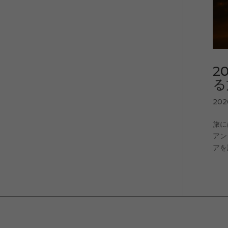
2
る
20
旅に
アン
アを